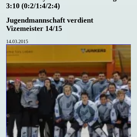
3:10 (0:2/1:4/2:4)
Jugendmannschaft verdient
Vizemeister 14/15
14.03.2015