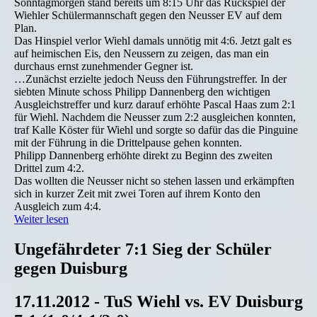
Sonntagmorgen stand bereits um 8:15 Uhr das Rückspiel der
Wiehler Schülermannschaft gegen den Neusser EV auf dem
Plan.
Das Hinspiel verlor Wiehl damals unnötig mit 4:6. Jetzt galt es
auf heimischen Eis, den Neussern zu zeigen, das man ein
durchaus ernst zunehmender Gegner ist.
…Zunächst erzielte jedoch Neuss den Führungstreffer. In der
siebten Minute schoss Philipp Dannenberg den wichtigen
Ausgleichstreffer und kurz darauf erhöhte Pascal Haas zum 2:1
für Wiehl. Nachdem die Neusser zum 2:2 ausgleichen konnten,
traf Kalle Köster für Wiehl und sorgte so dafür das die Pinguine
mit der Führung in die Drittelpause gehen konnten.
Philipp Dannenberg erhöhte direkt zu Beginn des zweiten
Drittel zum 4:2.
Das wollten die Neusser nicht so stehen lassen und erkämpften
sich in kurzer Zeit mit zwei Toren auf ihrem Konto den
Ausgleich zum 4:4.
Weiter lesen
Ungefährdeter 7:1 Sieg der Schüler
gegen Duisburg
17.11.2012 - TuS Wiehl vs. EV Duisburg