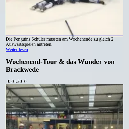
Die Penguins Schüler mussten am Wochenende zu gleich 2
Auswärtsspielen antreten.
Weiter lesen
Wochenend-Tour & das Wunder von
Brackwede
10.01.2016