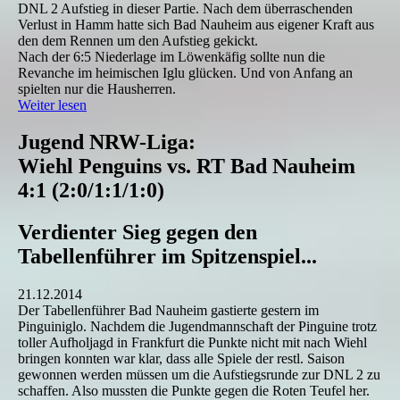
DNL 2 Aufstieg in dieser Partie. Nach dem überraschenden
Verlust in Hamm hatte sich Bad Nauheim aus eigener Kraft aus
den dem Rennen um den Aufstieg gekickt.
Nach der 6:5 Niederlage im Löwenkäfig sollte nun die
Revanche im heimischen Iglu glücken. Und von Anfang an
spielten nur die Hausherren.
Weiter lesen
Jugend NRW-Liga:
Wiehl Penguins vs. RT Bad Nauheim
4:1 (2:0/1:1/1:0)
Verdienter Sieg gegen den
Tabellenführer im Spitzenspiel...
21.12.2014
Der Tabellenführer Bad Nauheim gastierte gestern im
Pinguiniglo. Nachdem die Jugendmannschaft der Pinguine trotz
toller Aufholjagd in Frankfurt die Punkte nicht mit nach Wiehl
bringen konnten war klar, dass alle Spiele der restl. Saison
gewonnen werden müssen um die Aufstiegsrunde zur DNL 2 zu
schaffen. Also mussten die Punkte gegen die Roten Teufel her.