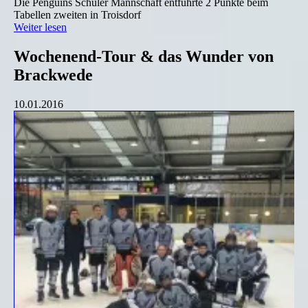
Die Penguins Schüler Mannschaft entführte 2 Punkte beim
Tabellen zweiten in Troisdorf
Weiter lesen
Wochenend-Tour & das Wunder von
Brackwede
10.01.2016