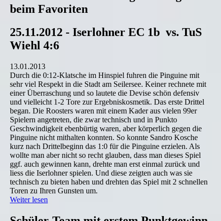
beim Favoriten
25.11.2012 - Iserlohner EC 1b vs. TuS
Wiehl 4:6
13.01.2013
Durch die 0:12-Klatsche im Hinspiel fuhren die Pinguine mit
sehr viel Respekt in die Stadt am Seilersee. Keiner rechnete mit
einer Überraschung und so lautete die Devise schön defensiv
und vielleicht 1-2 Tore zur Ergebniskosmetik. Das erste Drittel
began. Die Roosters waren mit einem Kader aus vielen 99er
Spielern angetreten, die zwar technisch und in Punkto
Geschwindigkeit ebenbürtig waren, aber körperlich gegen die
Pinguine nicht mithalten konnten. So konnte Sandro Kosche
kurz nach Drittelbeginn das 1:0 für die Pinguine erzielen. Als
wollte man aber nicht so recht glauben, dass man dieses Spiel
ggf. auch gewinnen kann, drehte man erst einmal zurück und
liess die Iserlohner spielen. Und diese zeigten auch was sie
technisch zu bieten haben und drehten das Spiel mit 2 schnellen
Toren zu Ihren Gunsten um.
Weiter lesen
Schüler-Team mit erstem Punktgewinn