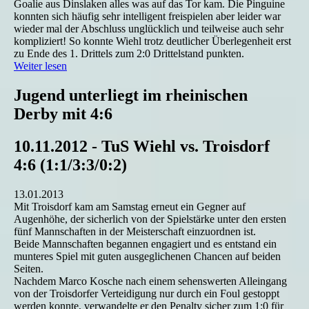
Goalie aus Dinslaken alles was auf das Tor kam. Die Pinguine
konnten sich häufig sehr intelligent freispielen aber leider war
wieder mal der Abschluss unglücklich und teilweise auch sehr
kompliziert! So konnte Wiehl trotz deutlicher Überlegenheit erst
zu Ende des 1. Drittels zum 2:0 Drittelstand punkten.
Weiter lesen
Jugend unterliegt im rheinischen
Derby mit 4:6
10.11.2012 - TuS Wiehl vs. Troisdorf
4:6 (1:1/3:3/0:2)
13.01.2013
Mit Troisdorf kam am Samstag erneut ein Gegner auf
Augenhöhe, der sicherlich von der Spielstärke unter den ersten
fünf Mannschaften in der Meisterschaft einzuordnen ist.
Beide Mannschaften begannen engagiert und es entstand ein
munteres Spiel mit guten ausgeglichenen Chancen auf beiden
Seiten.
Nachdem Marco Kosche nach einem sehenswerten Alleingang
von der Troisdorfer Verteidigung nur durch ein Foul gestoppt
werden konnte, verwandelte er den Penalty sicher zum 1:0 für