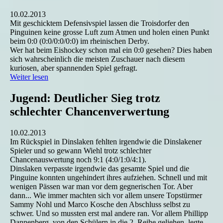
10.02.2013
Mit geschicktem Defensivspiel lassen die Troisdorfer den
Pinguinen keine grosse Luft zum Atmen und holen einen Punkt
beim 0:0 (0:0/0:0/0:0) im rheinischen Derby.
Wer hat beim Eishockey schon mal ein 0:0 gesehen? Dies haben
sich wahrscheinlich die meisten Zuschauer nach diesem
kuriosen, aber spannenden Spiel gefragt.
Weiter lesen
Jugend: Deutlicher Sieg trotz
schlechter Chancenverwertung
10.02.2013
Im Rückspiel in Dinslaken fehlten irgendwie die Dinslakener
Spieler und so gewann Wiehl trotz schlechter
Chancenauswertung noch 9:1 (4:0/1:0/4:1).
Dinslaken verpasste irgendwie das gesamte Spiel und die
Pinguine konnten ungehindert ihres aufziehen. Schnell und mit
wenigen Pässen war man vor dem gegnerischen Tor. Aber
dann... Wie immer machten sich vor allem unsere Topstürmer
Sammy Nohl und Marco Kosche den Abschluss selbst zu
schwer. Und so mussten erst mal andere ran. Vor allem Phillipp
Dannenberg, von den Schülern in die 2. Reihe geliehen, legte