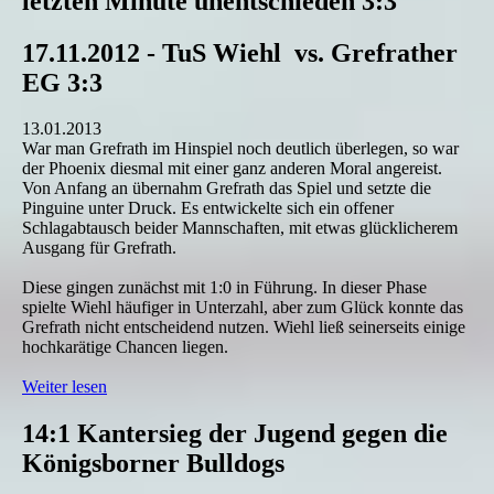
letzten Minute unentschieden 3:3
17.11.2012 - TuS Wiehl vs. Grefrather
EG 3:3
13.01.2013
War man Grefrath im Hinspiel noch deutlich überlegen, so war
der Phoenix diesmal mit einer ganz anderen Moral angereist.
Von Anfang an übernahm Grefrath das Spiel und setzte die
Pinguine unter Druck. Es entwickelte sich ein offener
Schlagabtausch beider Mannschaften, mit etwas glücklicherem
Ausgang für Grefrath.
Diese gingen zunächst mit 1:0 in Führung. In dieser Phase
spielte Wiehl häufiger in Unterzahl, aber zum Glück konnte das
Grefrath nicht entscheidend nutzen. Wiehl ließ seinerseits einige
hochkarätige Chancen liegen.
Weiter lesen
14:1 Kantersieg der Jugend gegen die
Königsborner Bulldogs