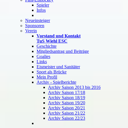
Spieler
Infos
Neueinsteiger
Sponsoren
Verein
Vorstand und Kontakt
TuS Wiehl ESC
Geschichte
Mitgliedsantrag und Beiträge
Goalies
Links
Eismeister und Sanitäter
Sport als Brücke
Mein Profil
Archiv - Spielberichte
Archiv Saison 2013 bis 2016
Archiv Saison 17/18
Archiv Saison 18/19
Archiv Saison 19/20
Archiv Saison 20/21
Archiv Saison 21/22
Archiv Saison 22/23