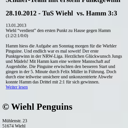
28.10.2012 - TuS Wiehl vs. Hamm 3:3
13.01.2013
Wiehl “verdient” den ersten Punkt zu Hause gegen Hamm
(1:2/2:1/0:0)
Hamm hiess die Aufgabe am Sonntag morgen für die Wiehler
Pinguine. Und endlich war es mal soweit! Der erste
Punktgewinn in der NRW-Liga. Herzlichen Glückwunsch Jungs
und Mädels! Mit Hamm kam eine weitere Mannschaft auf
Augenhöhe. Die Pinguine erwischten den besseren Start und
gingen in der 5. Minute durch Felix Müller in Führung. Doch
durch eine teilweise unsichere und unkonzentrierte Abwehr
konnte Hamm das Drittel mit 2:1 für sich gewinnen.
Weiter lesen
© Wiehl Penguins
Mühlenstr. 23
51674 Wiehl