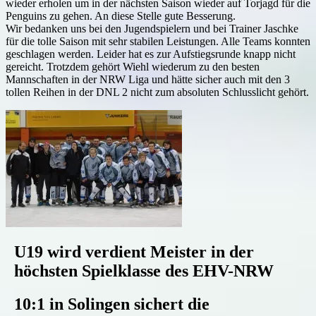
wieder erholen um in der nächsten Saison wieder auf Torjagd für die
Penguins zu gehen. An diese Stelle gute Besserung.
Wir bedanken uns bei den Jugendspielern und bei Trainer Jaschke
für die tolle Saison mit sehr stabilen Leistungen. Alle Teams konnten
geschlagen werden. Leider hat es zur Aufstiegsrunde knapp nicht
gereicht. Trotzdem gehört Wiehl wiederum zu den besten
Mannschaften in der NRW Liga und hätte sicher auch mit den 3
tollen Reihen in der DNL 2 nicht zum absoluten Schlusslicht gehört.
U19 wird verdient Meister in der
höchsten Spielklasse des EHV-NRW
10:1 in Solingen sichert die