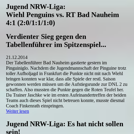
Jugend NRW-Liga:
Wiehl Penguins vs. RT Bad Nauheim
4:1 (2:0/1:1/1:0)
Verdienter Sieg gegen den
Tabellenführer im Spitzenspiel...
21.12.2014
Der Tabellenführer Bad Nauheim gastierte gestern im
Pinguiniglo. Nachdem die Jugendmannschaft der Pinguine trotz
toller Aufholjagd in Frankfurt die Punkte nicht mit nach Wiehl
bringen konnten war klar, dass alle Spiele der restl. Saison
gewonnen werden müssen um die Aufstiegsrunde zur DNL 2 zu
schaffen. Also mussten die Punkte gegen die Roten Teufel her.
Da Trainer Jaschke wie im ersten Aufeinandertreffen der beiden
Teams auch dieses Spiel nicht betreuen konnte, musste diesmal
Coach Finkenrath einspringen.
Weiter lesen
Jugend NRW-Liga: Es hat nicht sollen
sein!