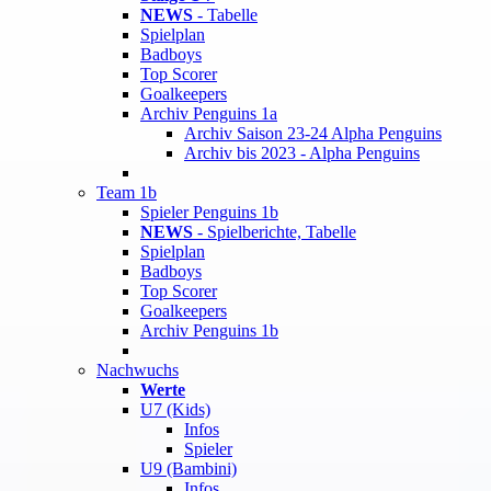
NEWS
- Tabelle
Spielplan
Badboys
Top Scorer
Goalkeepers
Archiv Penguins 1a
Archiv Saison 23-24 Alpha Penguins
Archiv bis 2023 - Alpha Penguins
Team 1b
Spieler Penguins 1b
NEWS
- Spielberichte, Tabelle
Spielplan
Badboys
Top Scorer
Goalkeepers
Archiv Penguins 1b
Nachwuchs
Werte
U7 (Kids)
Infos
Spieler
U9 (Bambini)
Infos