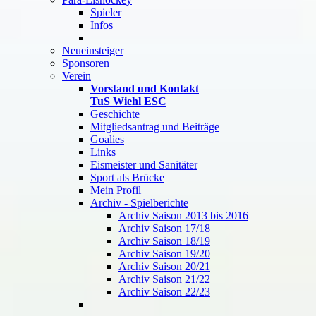
Spieler
Infos
Neueinsteiger
Sponsoren
Verein
Vorstand und Kontakt
TuS Wiehl ESC
Geschichte
Mitgliedsantrag und Beiträge
Goalies
Links
Eismeister und Sanitäter
Sport als Brücke
Mein Profil
Archiv - Spielberichte
Archiv Saison 2013 bis 2016
Archiv Saison 17/18
Archiv Saison 18/19
Archiv Saison 19/20
Archiv Saison 20/21
Archiv Saison 21/22
Archiv Saison 22/23