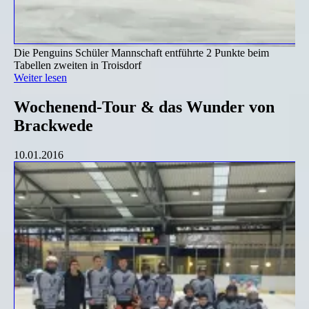
Die Penguins Schüler Mannschaft entführte 2 Punkte beim
Tabellen zweiten in Troisdorf
Weiter lesen
Wochenend-Tour & das Wunder von
Brackwede
10.01.2016