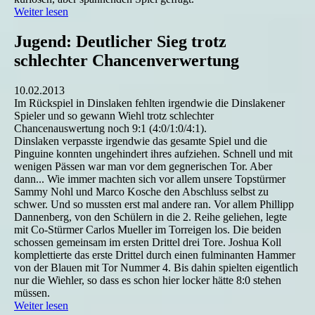
Weiter lesen
Jugend: Deutlicher Sieg trotz
schlechter Chancenverwertung
10.02.2013
Im Rückspiel in Dinslaken fehlten irgendwie die Dinslakener
Spieler und so gewann Wiehl trotz schlechter
Chancenauswertung noch 9:1 (4:0/1:0/4:1).
Dinslaken verpasste irgendwie das gesamte Spiel und die
Pinguine konnten ungehindert ihres aufziehen. Schnell und mit
wenigen Pässen war man vor dem gegnerischen Tor. Aber
dann... Wie immer machten sich vor allem unsere Topstürmer
Sammy Nohl und Marco Kosche den Abschluss selbst zu
schwer. Und so mussten erst mal andere ran. Vor allem Phillipp
Dannenberg, von den Schülern in die 2. Reihe geliehen, legte
mit Co-Stürmer Carlos Mueller im Torreigen los. Die beiden
schossen gemeinsam im ersten Drittel drei Tore. Joshua Koll
komplettierte das erste Drittel durch einen fulminanten Hammer
von der Blauen mit Tor Nummer 4. Bis dahin spielten eigentlich
nur die Wiehler, so dass es schon hier locker hätte 8:0 stehen
müssen.
Weiter lesen