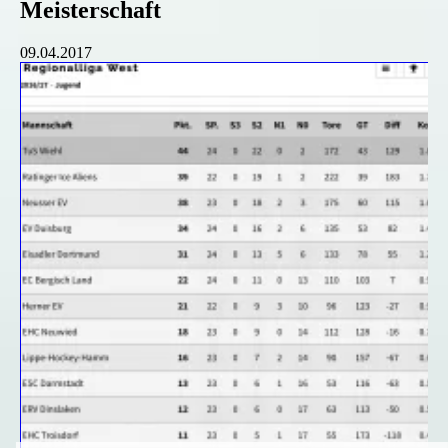
Meisterschaft
09.04.2017