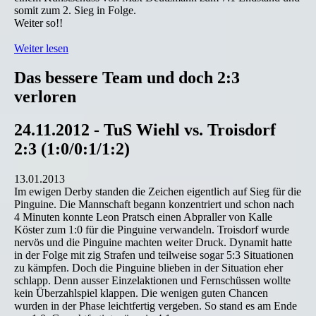
somit zum 2. Sieg in Folge.
Weiter so!!
Weiter lesen
Das bessere Team und doch 2:3
verloren
24.11.2012 - TuS Wiehl vs. Troisdorf
2:3 (1:0/0:1/1:2)
13.01.2013
Im ewigen Derby standen die Zeichen eigentlich auf Sieg für die
Pinguine. Die Mannschaft begann konzentriert und schon nach
4 Minuten konnte Leon Pratsch einen Abpraller von Kalle
Köster zum 1:0 für die Pinguine verwandeln. Troisdorf wurde
nervös und die Pinguine machten weiter Druck. Dynamit hatte
in der Folge mit zig Strafen und teilweise sogar 5:3 Situationen
zu kämpfen. Doch die Pinguine blieben in der Situation eher
schlapp. Denn ausser Einzelaktionen und Fernschüssen wollte
kein Überzahlspiel klappen. Die wenigen guten Chancen
wurden in der Phase leichtfertig vergeben. So stand es am Ende