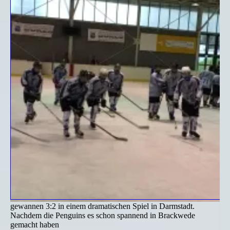
gewannen 3:2 in einem dramatischen Spiel in Darmstadt.
Nachdem die Penguins es schon spannend in Brackwede
gemacht haben