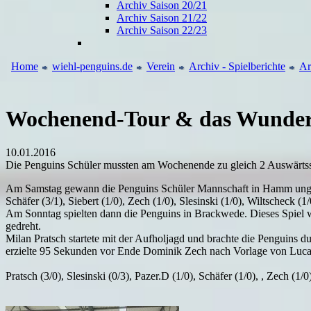
Archiv Saison 20/21
Archiv Saison 21/22
Archiv Saison 22/23
Home
wiehl-penguins.de
Verein
Archiv - Spielberichte
Ar
Wochenend-Tour & das Wunder
10.01.2016
Die Penguins Schüler mussten am Wochenende zu gleich 2 Auswärtssp
Am Samstag gewann die Penguins Schüler Mannschaft in Hamm unge
Schäfer (3/1), Siebert (1/0), Zech (1/0), Slesinski (1/0), Wiltscheck (1
Am Sonntag spielten dann die Penguins in Brackwede. Dieses Spiel wi
gedreht.
Milan Pratsch startete mit der Aufholjagd und brachte die Penguins 
erzielte 95 Sekunden vor Ende Dominik Zech nach Vorlage von Luca 
Pratsch (3/0), Slesinski (0/3), Pazer.D (1/0), Schäfer (1/0), , Zech (1/0