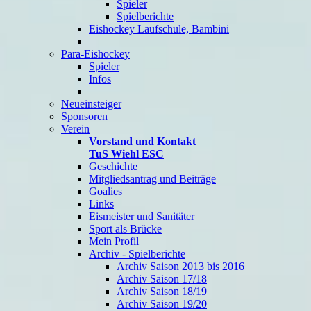
Spieler
Spielberichte
Eishockey Laufschule, Bambini
Para-Eishockey
Spieler
Infos
Neueinsteiger
Sponsoren
Verein
Vorstand und Kontakt
TuS Wiehl ESC
Geschichte
Mitgliedsantrag und Beiträge
Goalies
Links
Eismeister und Sanitäter
Sport als Brücke
Mein Profil
Archiv - Spielberichte
Archiv Saison 2013 bis 2016
Archiv Saison 17/18
Archiv Saison 18/19
Archiv Saison 19/20