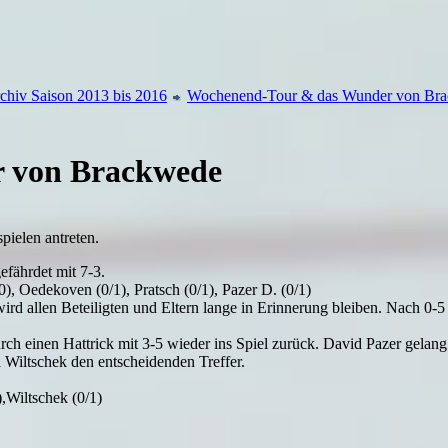
chiv Saison 2013 bis 2016
Wochenend-Tour & das Wunder von Br
 von Brackwede
ielen antreten.
fährdet mit 7-3.
/0), Oedekoven (0/1), Pratsch (0/1), Pazer D. (0/1)
rd allen Beteiligten und Eltern lange in Erinnerung bleiben. Nach 0-
durch einen Hattrick mit 3-5 wieder ins Spiel zurück. David Pazer gel
Wiltschek den entscheidenden Treffer.
),Wiltschek (0/1)