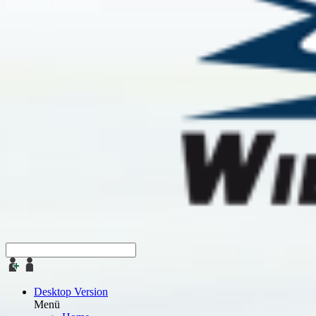
Desktop Version
Menü