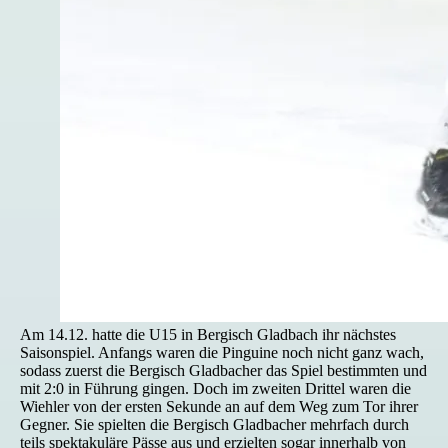
Am 14.12. hatte die U15 in Bergisch Gladbach ihr nächstes
Saisonspiel. Anfangs waren die Pinguine noch nicht ganz wach,
sodass zuerst die Bergisch Gladbacher das Spiel bestimmten und
mit 2:0 in Führung gingen. Doch im zweiten Drittel waren die
Wiehler von der ersten Sekunde an auf dem Weg zum Tor ihrer
Gegner. Sie spielten die Bergisch Gladbacher mehrfach durch
teils spektakuläre Pässe aus und erzielten sogar innerhalb von