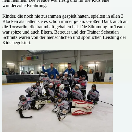
heimnehmen. Die Freude war riesig und für die Kids eine
wundervolle Erfahrung.
Kinder, die noch nie zusammen gespielt hatten, spielten in allen 3
Blöcken als hätten sie es schon immer getan. Großen Dank auch an
die Torwartin, die traumhaft gehalten hat. Die Stimmung im Team
war spitze und auch Eltern, Betreuer und der Trainer Sebastian
Schmitz waren von der menschlichen und sportlichen Leistung der
Kids begeistert.