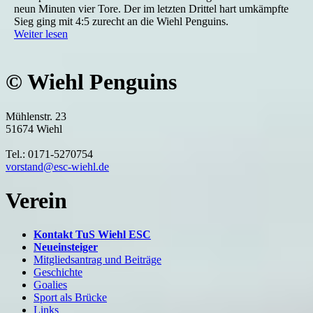
neun Minuten vier Tore. Der im letzten Drittel hart umkämpfte
Sieg ging mit 4:5 zurecht an die Wiehl Penguins.
Weiter lesen
© Wiehl Penguins
Mühlenstr. 23
51674 Wiehl
Tel.: 0171-5270754
vorstand@esc-wiehl.de
Verein
Kontakt TuS Wiehl ESC
Neueinsteiger
Mitgliedsantrag und Beiträge
Geschichte
Goalies
Sport als Brücke
Links