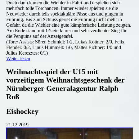
Doch dann kamen die Wiehler in Fahrt und erspielten sich
mehrfach tolle Torchancen. Immer wieder spielten sie die
Neuwieder durch teils spektakuläre Pässe aus und gingen in
Führung. Bis zum Schluss geriet die Führung nicht mehr in
Gefahr, da die Wiehler eine gute kämpferische Leistung zeigten.
Am Ende stand mit 1:5 ein klarer und sehr verdienter Sieg für
die Penguins auf der Anzeigetafel.
(Tore/ Assists: Sören Schmidt: 1/2, Lukas Kottner: 2/0, Felix
Flender: 0/2, Linus Hummelt: 1/0, Mattes Eichner: 1/0 und
Julius Keresztes: 0/1)
Weiter lesen
Weihnachtsspiel der U15 mit
vorzeitigem Weihnachtsgeschenk der
Nürnberger Generalagentur Ralph
Roß
Eishockey
21.12.2019