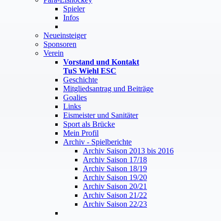
Spieler
Infos
Neueinsteiger
Sponsoren
Verein
Vorstand und Kontakt
TuS Wiehl ESC
Geschichte
Mitgliedsantrag und Beiträge
Goalies
Links
Eismeister und Sanitäter
Sport als Brücke
Mein Profil
Archiv - Spielberichte
Archiv Saison 2013 bis 2016
Archiv Saison 17/18
Archiv Saison 18/19
Archiv Saison 19/20
Archiv Saison 20/21
Archiv Saison 21/22
Archiv Saison 22/23