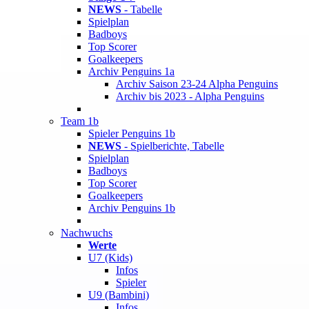
NEWS
- Tabelle
Spielplan
Badboys
Top Scorer
Goalkeepers
Archiv Penguins 1a
Archiv Saison 23-24 Alpha Penguins
Archiv bis 2023 - Alpha Penguins
Team 1b
Spieler Penguins 1b
NEWS
- Spielberichte, Tabelle
Spielplan
Badboys
Top Scorer
Goalkeepers
Archiv Penguins 1b
Nachwuchs
Werte
U7 (Kids)
Infos
Spieler
U9 (Bambini)
Infos