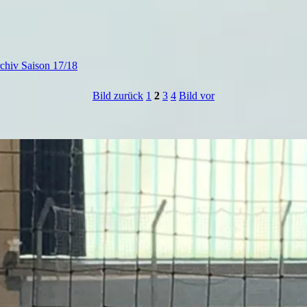
chiv Saison 17/18
Bild zurück
1
2
3
4
Bild vor