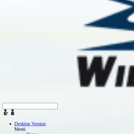
Desktop Version
Menü