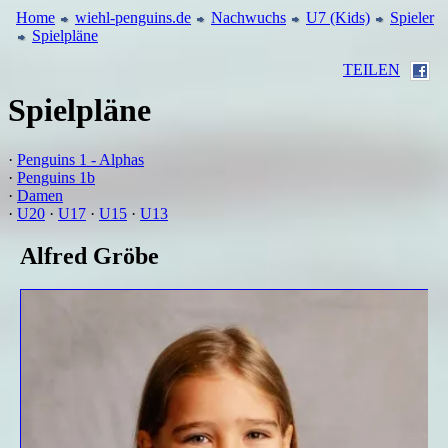
Home
wiehl-penguins.de
Nachwuchs
U7 (Kids)
Spieler
Spielpläne
TEILEN
Spielpläne
·
Penguins 1 - Alphas
·
Penguins 1b
·
Damen
·
U20
·
U17
·
U15
·
U13
Alfred Gröbe