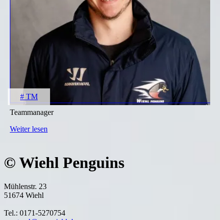
# TM
Teammanager
Weiter lesen
© Wiehl Penguins
Mühlenstr. 23
51674 Wiehl
Tel.: 0171-5270754