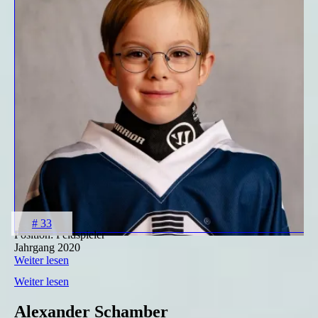
# 33
Position: Feldspieler
Jahrgang 2020
Weiter lesen
Weiter lesen
Alexander Schamber