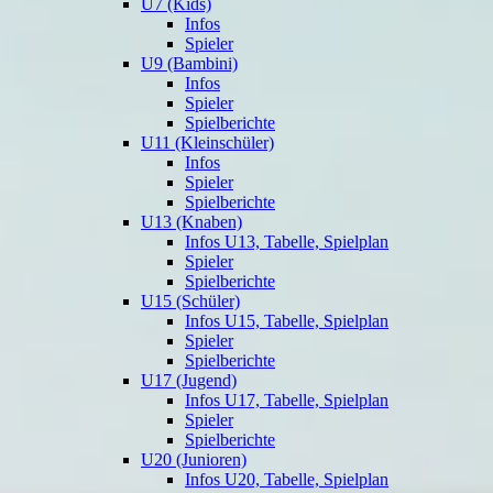
U7 (Kids)
Infos
Spieler
U9 (Bambini)
Infos
Spieler
Spielberichte
U11 (Kleinschüler)
Infos
Spieler
Spielberichte
U13 (Knaben)
Infos U13, Tabelle, Spielplan
Spieler
Spielberichte
U15 (Schüler)
Infos U15, Tabelle, Spielplan
Spieler
Spielberichte
U17 (Jugend)
Infos U17, Tabelle, Spielplan
Spieler
Spielberichte
U20 (Junioren)
Infos U20, Tabelle, Spielplan