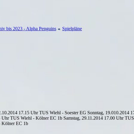
iv bis 2023 - Alpha Penguins
Spielpläne
2.10.2014 17.15 Uhr TUS Wiehl - Soester EG Sonntag, 19.010.2014 1
5 Uhr TUS Wiehl - Kölner EC 1b Samstag, 29.11.2014 17.00 Uhr TUS
- Kölner EC 1b