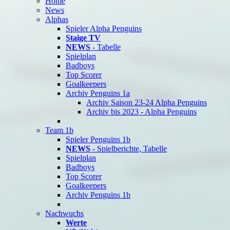
Home
News
Alphas
Spieler Alpha Penguins
Staige TV
NEWS
- Tabelle
Spielplan
Badboys
Top Scorer
Goalkeepers
Archiv Penguins 1a
Archiv Saison 23-24 Alpha Penguins
Archiv bis 2023 - Alpha Penguins
Team 1b
Spieler Penguins 1b
NEWS
- Spielberichte, Tabelle
Spielplan
Badboys
Top Scorer
Goalkeepers
Archiv Penguins 1b
Nachwuchs
Werte