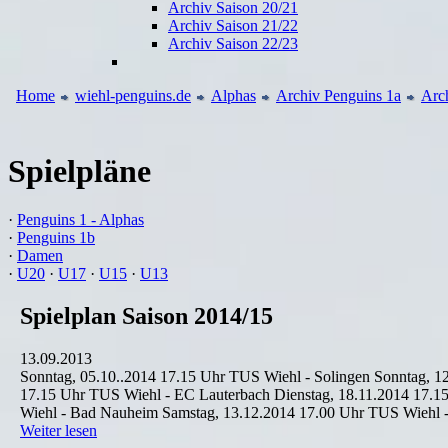
Archiv Saison 20/21
Archiv Saison 21/22
Archiv Saison 22/23
Home
wiehl-penguins.de
Alphas
Archiv Penguins 1a
Arch
Spielpläne
·
Penguins 1 - Alphas
·
Penguins 1b
·
Damen
·
U20
·
U17
·
U15
·
U13
Spielplan Saison 2014/15
13.09.2013
Sonntag, 05.10..2014 17.15 Uhr TUS Wiehl - Solingen Sonntag, 1
17.15 Uhr TUS Wiehl - EC Lauterbach Dienstag, 18.11.2014 17.1
Wiehl - Bad Nauheim Samstag, 13.12.2014 17.00 Uhr TUS Wiehl 
Weiter lesen