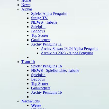
Home
News
Alphas
Spieler Alpha Penguins
Staige TV
NEWS
- Tabelle
Spielplan
Badboys
Top Scorer
Goalkeepers
Archiv Penguins 1a
Archiv Saison 23-24 Alpha Penguins
Archiv bis 2023 - Alpha Penguins
Team 1b
Spieler Penguins 1b
NEWS
- Spielberichte, Tabelle
Spielplan
Badboys
Top Scorer
Goalkeepers
Archiv Penguins 1b
Nachwuchs
Werte