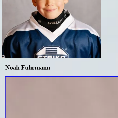
Noah Fuhrmann