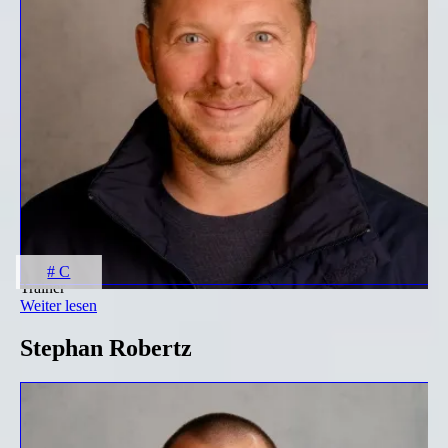
# C
Trainer
Weiter lesen
Stephan Robertz