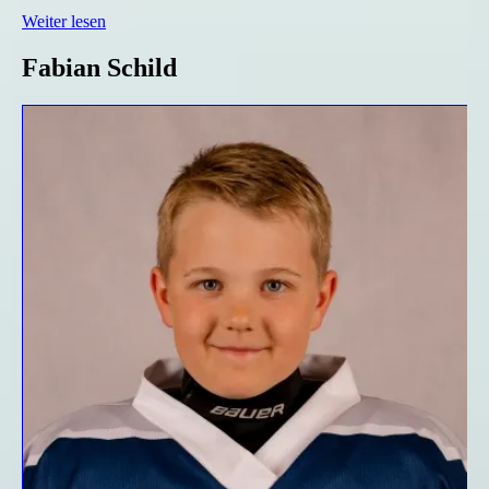
Weiter lesen
Fabian Schild