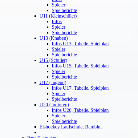
Spieler
Spielberichte
U11 (Kleinschüler)
Infos
Spieler
Spielberichte
U13 (Knaben)
Infos U13, Tabelle, Spielplan
Spieler
Spielberichte
U15 (Schüler)
Infos U15, Tabelle, Spielplan
Spieler
Spielberichte
U17 (Jugend)
Infos U17, Tabelle, Spielplan
Spieler
Spielberichte
U20 (Junioren)
Infos U20, Tabelle, Spielplan
Spieler
Spielberichte
Eishockey Laufschule, Bambini
Para-Eishockey