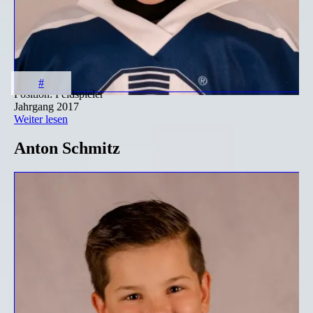
#
Position: Feldspieler
Jahrgang 2017
Weiter lesen
Anton Schmitz