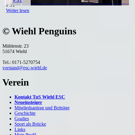
# ST
# ST
Weiter lesen
© Wiehl Penguins
Mühlenstr. 23
51674 Wiehl
Tel.: 0171-5270754
vorstand@esc-wiehl.de
Verein
Kontakt TuS Wiehl ESC
Neueinsteiger
Mitgliedsantrag und Beiträge
Geschichte
Goalies
Sport als Brücke
Links
Mein Profil