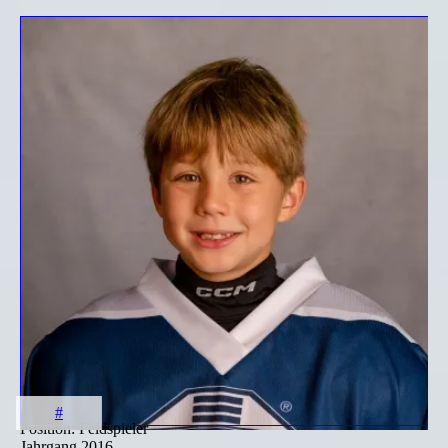
#
Position: Feldspieler
Jahrgang 2016