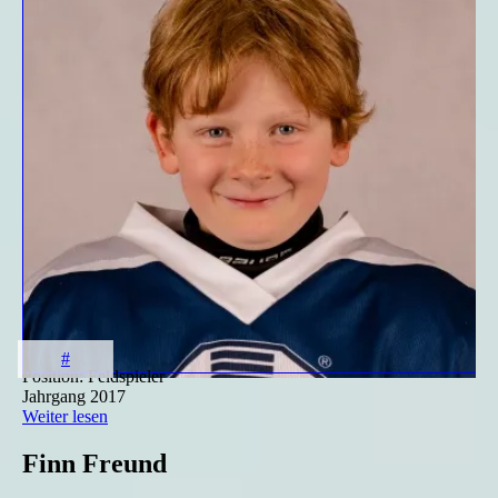
#
Position: Feldspieler
Jahrgang 2017
Weiter lesen
Finn Freund