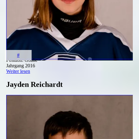
#
Position: Goalie
Jahrgang 2016
Weiter lesen
Jayden Reichardt