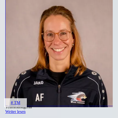
# TM
Teammanagerin
Weiter lesen