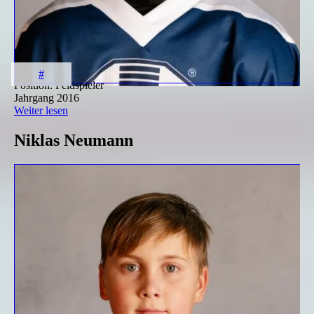
#
Position: Feldspieler
Jahrgang 2016
Weiter lesen
Niklas Neumann