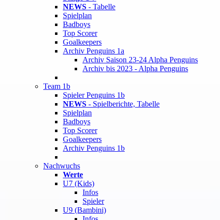
NEWS
- Tabelle
Spielplan
Badboys
Top Scorer
Goalkeepers
Archiv Penguins 1a
Archiv Saison 23-24 Alpha Penguins
Archiv bis 2023 - Alpha Penguins
Team 1b
Spieler Penguins 1b
NEWS
- Spielberichte, Tabelle
Spielplan
Badboys
Top Scorer
Goalkeepers
Archiv Penguins 1b
Nachwuchs
Werte
U7 (Kids)
Infos
Spieler
U9 (Bambini)
Infos