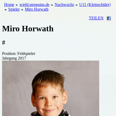
Home
wiehl-penguins.de
Nachwuchs
U11 (Kleinschüler)
Spieler
Miro Horwath
TEILEN
Miro Horwath
#
Position: Feldspieler
Jahrgang 2017