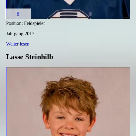
#
Position: Feldspieler
Jahrgang 2017
Weiter lesen
Lasse Steinhilb