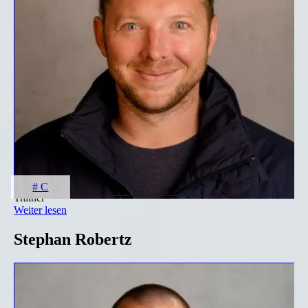
# C
Trainer
Weiter lesen
Stephan Robertz