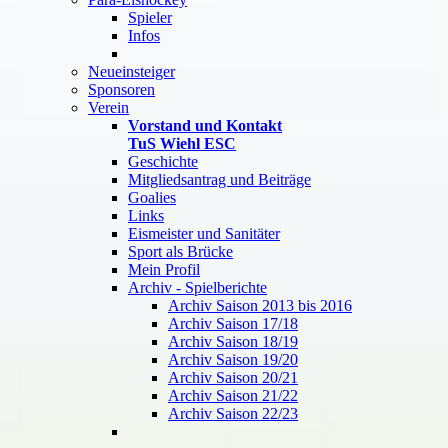
Spieler
Infos
Neueinsteiger
Sponsoren
Verein
Vorstand und Kontakt
TuS Wiehl ESC
Geschichte
Mitgliedsantrag und Beiträge
Goalies
Links
Eismeister und Sanitäter
Sport als Brücke
Mein Profil
Archiv - Spielberichte
Archiv Saison 2013 bis 2016
Archiv Saison 17/18
Archiv Saison 18/19
Archiv Saison 19/20
Archiv Saison 20/21
Archiv Saison 21/22
Archiv Saison 22/23