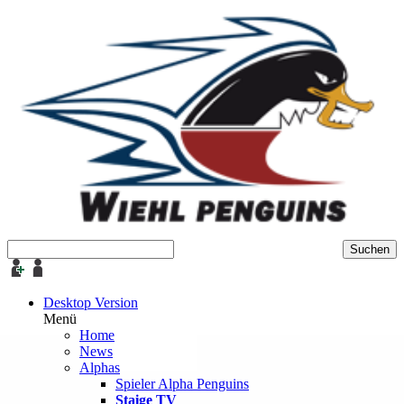
Desktop Version
Menü
Home
News
Alphas
Spieler Alpha Penguins
Staige TV