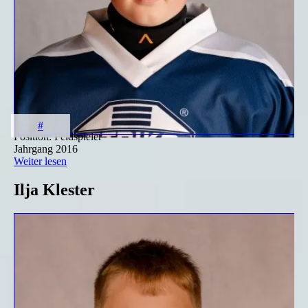
#
Position: Feldspieler
Jahrgang 2016
Weiter lesen
Ilja Klester