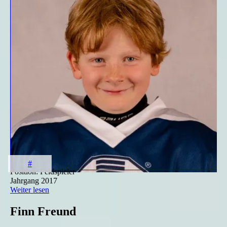
#
Position: Feldspieler
Jahrgang 2017
Weiter lesen
Finn Freund