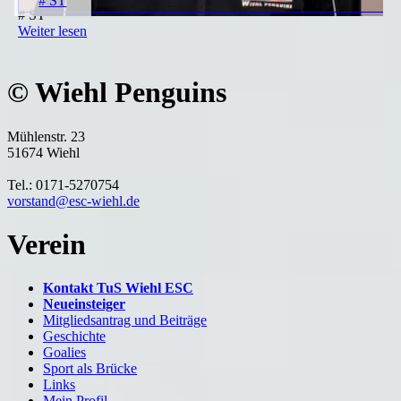
# ST
# ST
Weiter lesen
© Wiehl Penguins
Mühlenstr. 23
51674 Wiehl
Tel.: 0171-5270754
vorstand@esc-wiehl.de
Verein
Kontakt TuS Wiehl ESC
Neueinsteiger
Mitgliedsantrag und Beiträge
Geschichte
Goalies
Sport als Brücke
Links
Mein Profil