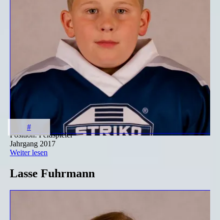
#
Position: Feldspieler
Jahrgang 2017
Weiter lesen
Lasse Fuhrmann