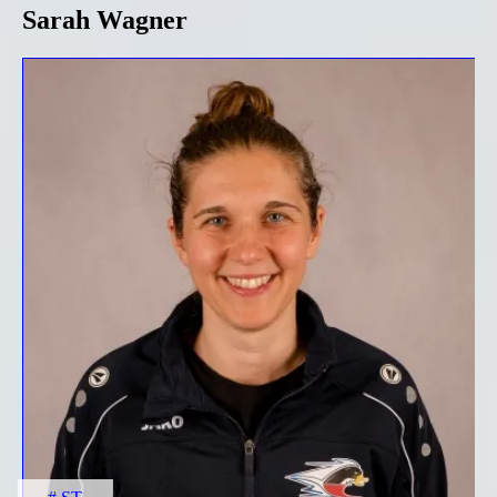
Sarah Wagner