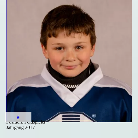
#
Position: Feldspieler
Jahrgang 2017