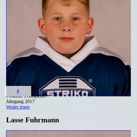
#
Position: Feldspieler
Jahrgang 2017
Weiter lesen
Lasse Fuhrmann