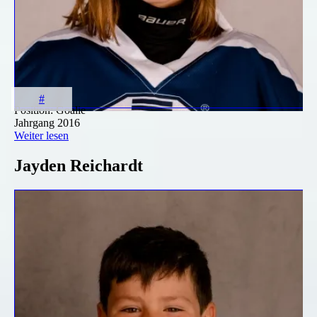
#
Position: Goalie
Jahrgang 2016
Weiter lesen
Jayden Reichardt