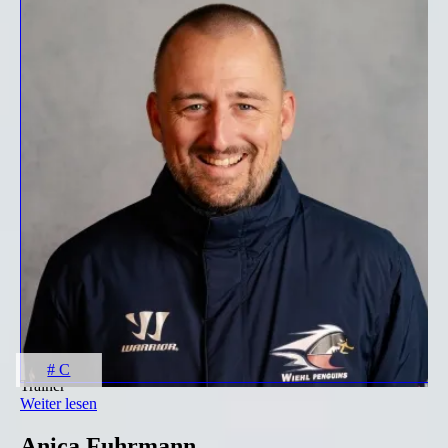
# C
Trainer
Weiter lesen
Anica Fuhrmann