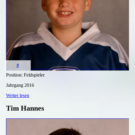
#
Position: Feldspieler
Jahrgang 2016
Weiter lesen
Tim Hannes