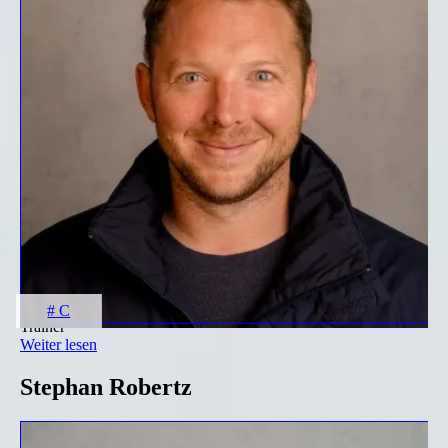
# C
Trainer
Weiter lesen
Stephan Robertz