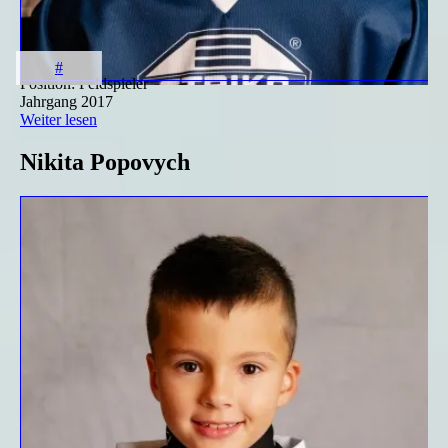
#
Position: Feldspieler
Jahrgang 2017
Weiter lesen
Nikita Popovych