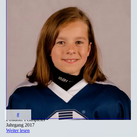
#
Position: Feldspieler
Jahrgang 2017
Weiter lesen