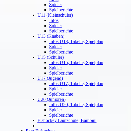
Spieler
Spielberichte
U11 (Kleinschüler)
Infos
Spieler
Spielberichte
U13 (Knaben)
Infos U13, Tabelle, Spielplan
Spieler
Spielberichte
U15 (Schüler)
Infos U15, Tabelle, Spielplan
Spieler
Spielberichte
U17 (Jugend)
Infos U17, Tabelle, Spielplan
Spieler
Spielberichte
U20 (Junioren)
Infos U20, Tabelle, Spielplan
Spieler
Spielberichte
Eishockey Laufschule, Bambini
Para-Eishockey