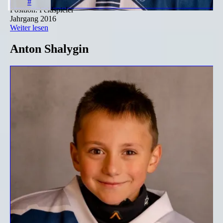
#
Position: Feldspieler
Jahrgang 2016
Weiter lesen
Anton Shalygin