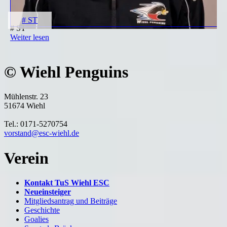
# ST
# ST
Weiter lesen
© Wiehl Penguins
Mühlenstr. 23
51674 Wiehl
Tel.: 0171-5270754
vorstand@esc-wiehl.de
Verein
Kontakt TuS Wiehl ESC
Neueinsteiger
Mitgliedsantrag und Beiträge
Geschichte
Goalies