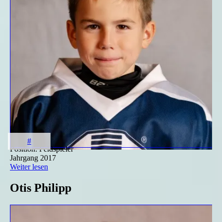
#
Position: Feldspieler
Jahrgang 2017
Weiter lesen
Otis Philipp