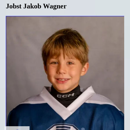
Jobst Jakob Wagner