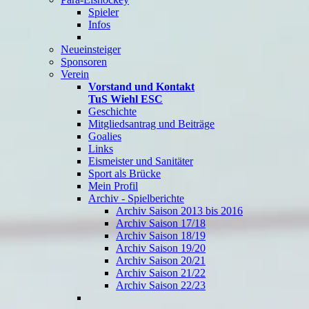
Spieler
Infos
Neueinsteiger
Sponsoren
Verein
Vorstand und Kontakt
TuS Wiehl ESC
Geschichte
Mitgliedsantrag und Beiträge
Goalies
Links
Eismeister und Sanitäter
Sport als Brücke
Mein Profil
Archiv - Spielberichte
Archiv Saison 2013 bis 2016
Archiv Saison 17/18
Archiv Saison 18/19
Archiv Saison 19/20
Archiv Saison 20/21
Archiv Saison 21/22
Archiv Saison 22/23