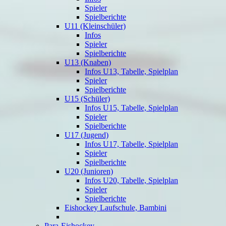
Spieler
Spielberichte
U11 (Kleinschüler)
Infos
Spieler
Spielberichte
U13 (Knaben)
Infos U13, Tabelle, Spielplan
Spieler
Spielberichte
U15 (Schüler)
Infos U15, Tabelle, Spielplan
Spieler
Spielberichte
U17 (Jugend)
Infos U17, Tabelle, Spielplan
Spieler
Spielberichte
U20 (Junioren)
Infos U20, Tabelle, Spielplan
Spieler
Spielberichte
Eishockey Laufschule, Bambini
Para-Eishockey