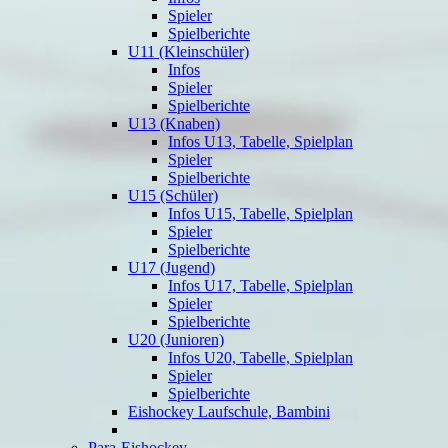
Spieler
Spielberichte
U11 (Kleinschüler)
Infos
Spieler
Spielberichte
U13 (Knaben)
Infos U13, Tabelle, Spielplan
Spieler
Spielberichte
U15 (Schüler)
Infos U15, Tabelle, Spielplan
Spieler
Spielberichte
U17 (Jugend)
Infos U17, Tabelle, Spielplan
Spieler
Spielberichte
U20 (Junioren)
Infos U20, Tabelle, Spielplan
Spieler
Spielberichte
Eishockey Laufschule, Bambini
Para-Eishockey