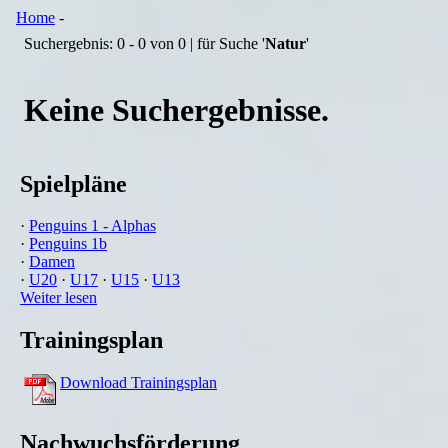
Home
-
Suchergebnis: 0 - 0 von 0 | für Suche '
Natur
'
Keine Suchergebnisse.
Spielpläne
·
Penguins 1 - Alphas
·
Penguins 1b
·
Damen
·
U20
·
U17
·
U15
·
U13
Weiter lesen
Trainingsplan
Download Trainingsplan
Nachwuchsförderung