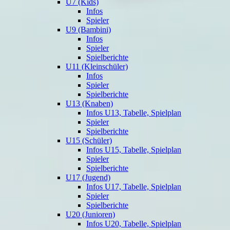
U7 (Kids)
Infos
Spieler
U9 (Bambini)
Infos
Spieler
Spielberichte
U11 (Kleinschüler)
Infos
Spieler
Spielberichte
U13 (Knaben)
Infos U13, Tabelle, Spielplan
Spieler
Spielberichte
U15 (Schüler)
Infos U15, Tabelle, Spielplan
Spieler
Spielberichte
U17 (Jugend)
Infos U17, Tabelle, Spielplan
Spieler
Spielberichte
U20 (Junioren)
Infos U20, Tabelle, Spielplan