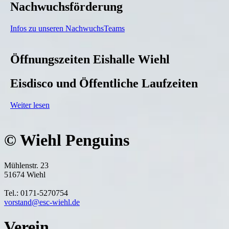
Nachwuchsförderung
Infos zu unseren NachwuchsTeams
Öffnungszeiten Eishalle Wiehl
Eisdisco und Öffentliche Laufzeiten
Weiter lesen
© Wiehl Penguins
Mühlenstr. 23
51674 Wiehl
Tel.: 0171-5270754
vorstand@esc-wiehl.de
Verein