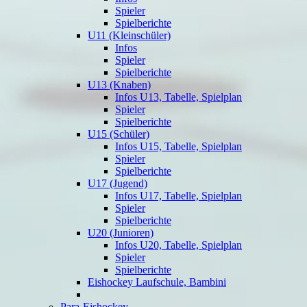
Spieler
Spielberichte
U11 (Kleinschüler)
Infos
Spieler
Spielberichte
U13 (Knaben)
Infos U13, Tabelle, Spielplan
Spieler
Spielberichte
U15 (Schüler)
Infos U15, Tabelle, Spielplan
Spieler
Spielberichte
U17 (Jugend)
Infos U17, Tabelle, Spielplan
Spieler
Spielberichte
U20 (Junioren)
Infos U20, Tabelle, Spielplan
Spieler
Spielberichte
Eishockey Laufschule, Bambini
Para-Eishockey