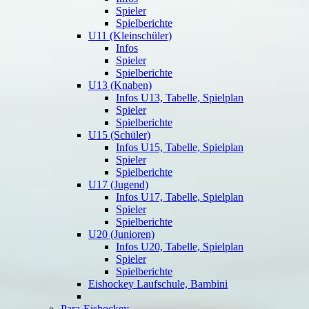
Spieler
Spielberichte
U11 (Kleinschüler)
Infos
Spieler
Spielberichte
U13 (Knaben)
Infos U13, Tabelle, Spielplan
Spieler
Spielberichte
U15 (Schüler)
Infos U15, Tabelle, Spielplan
Spieler
Spielberichte
U17 (Jugend)
Infos U17, Tabelle, Spielplan
Spieler
Spielberichte
U20 (Junioren)
Infos U20, Tabelle, Spielplan
Spieler
Spielberichte
Eishockey Laufschule, Bambini
Para-Eishockey