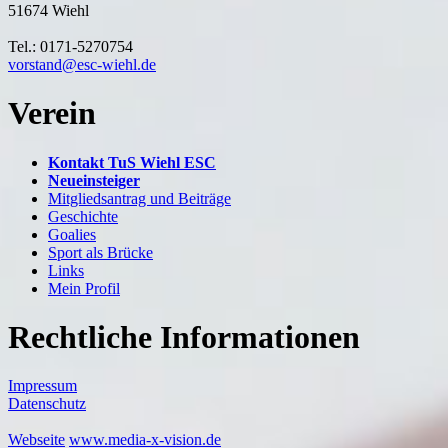
51674 Wiehl
Tel.: 0171-5270754
vorstand@esc-wiehl.de
Verein
Kontakt TuS Wiehl ESC
Neueinsteiger
Mitgliedsantrag und Beiträge
Geschichte
Goalies
Sport als Brücke
Links
Mein Profil
Rechtliche Informationen
Impressum
Datenschutz
Webseite
www.media-x-vision.de