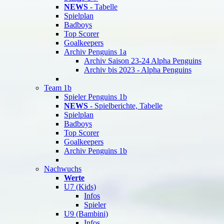
NEWS
- Tabelle
Spielplan
Badboys
Top Scorer
Goalkeepers
Archiv Penguins 1a
Archiv Saison 23-24 Alpha Penguins
Archiv bis 2023 - Alpha Penguins
Team 1b
Spieler Penguins 1b
NEWS
- Spielberichte, Tabelle
Spielplan
Badboys
Top Scorer
Goalkeepers
Archiv Penguins 1b
Nachwuchs
Werte
U7 (Kids)
Infos
Spieler
U9 (Bambini)
Infos