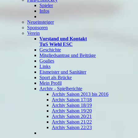
Spieler
Infos
Neueinsteiger
Sponsoren
Verein
Vorstand und Kontakt
TuS Wiehl ESC
Geschichte
Mitgliedsantrag und Beiträge
Goalies
Links
Eismeister und Sanitäter
Sport als Brücke
Mein Profil
Archiv - Spielberichte
Archiv Saison 2013 bis 2016
Archiv Saison 17/18
Archiv Saison 18/19
Archiv Saison 19/20
Archiv Saison 20/21
Archiv Saison 21/22
Archiv Saison 22/23