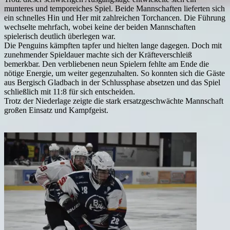
munteres und temporeiches Spiel. Beide Mannschaften lieferten sich
ein schnelles Hin und Her mit zahlreichen Torchancen. Die Führung
wechselte mehrfach, wobei keine der beiden Mannschaften
spielerisch deutlich überlegen war.
Die Penguins kämpften tapfer und hielten lange dagegen. Doch mit
zunehmender Spieldauer machte sich der Kräfteverschleiß
bemerkbar. Den verbliebenen neun Spielern fehlte am Ende die
nötige Energie, um weiter gegenzuhalten. So konnten sich die Gäste
aus Bergisch Gladbach in der Schlussphase absetzen und das Spiel
schließlich mit 11:8 für sich entscheiden.
Trotz der Niederlage zeigte die stark ersatzgeschwächte Mannschaft
großen Einsatz und Kampfgeist.