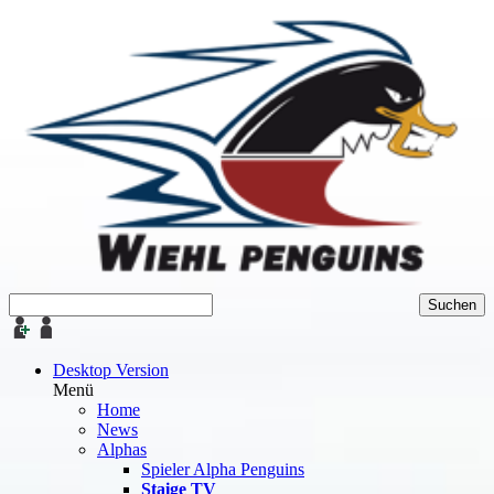
Desktop Version
Menü
Home
News
Alphas
Spieler Alpha Penguins
Staige TV