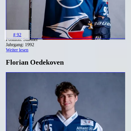
# 92
Position: Stürmer
Jahrgang: 1992
Weiter lesen
Florian Oedekoven