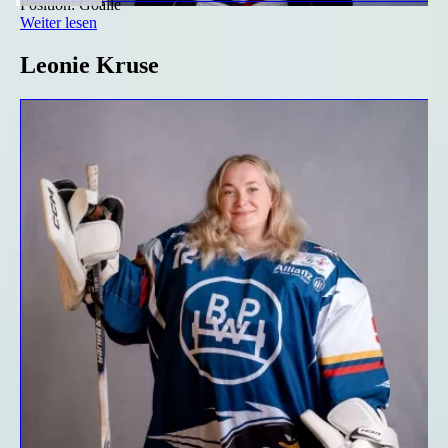
Position: Goalie
Weiter lesen
Leonie Kruse