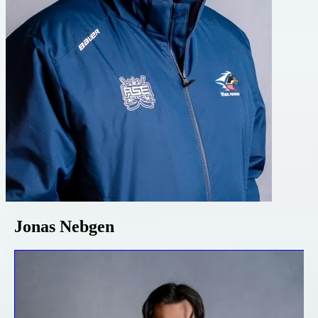
Jonas Nebgen