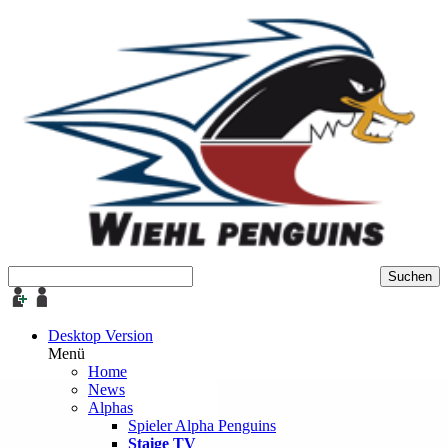
Desktop Version
Menü
Home
News
Alphas
Spieler Alpha Penguins
Staige TV