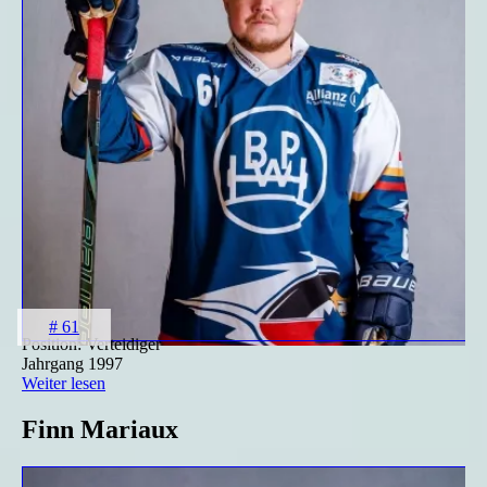
# 61
Position: Verteidiger
Jahrgang 1997
Weiter lesen
Finn Mariaux