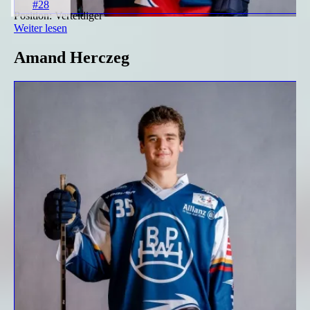
#28
Position: Verteidiger
Weiter lesen
Amand Herczeg