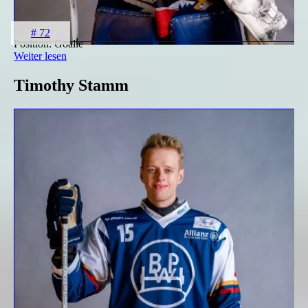
# 72
Position: Goalie
Weiter lesen
Timothy Stamm