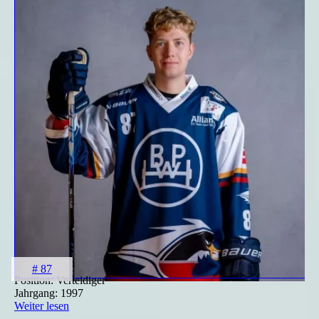
# 87
Position: Verteidiger
Jahrgang: 1997
Weiter lesen