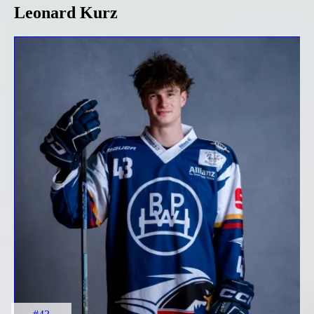
Leonard Kurz