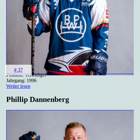
# 37
Position: Verteidiger
Jahrgang: 1996
Weiter lesen
Phillip Dannenberg