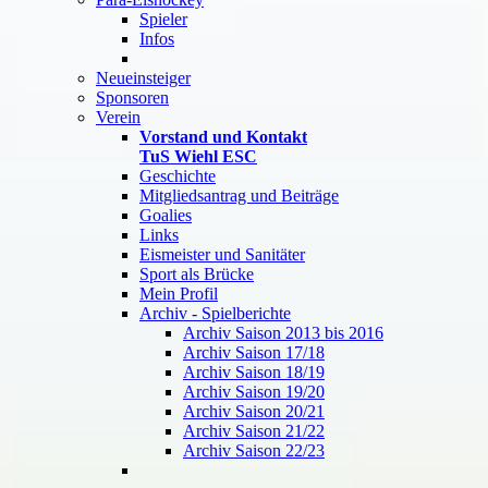
Spieler
Infos
Neueinsteiger
Sponsoren
Verein
Vorstand und Kontakt
TuS Wiehl ESC
Geschichte
Mitgliedsantrag und Beiträge
Goalies
Links
Eismeister und Sanitäter
Sport als Brücke
Mein Profil
Archiv - Spielberichte
Archiv Saison 2013 bis 2016
Archiv Saison 17/18
Archiv Saison 18/19
Archiv Saison 19/20
Archiv Saison 20/21
Archiv Saison 21/22
Archiv Saison 22/23