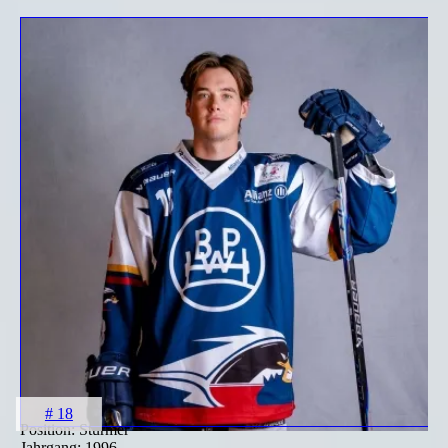
# 18
Position: Stürmer
Jahrgang: 1996