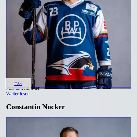
#23
Position: Stürmer
Weiter lesen
Constantin Nocker