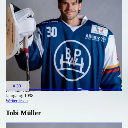
# 30
Position: Goalie
Jahrgang: 1998
Weiter lesen
Tobi Müller