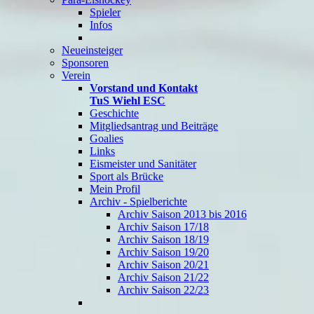
Spieler
Infos
Neueinsteiger
Sponsoren
Verein
Vorstand und Kontakt
TuS Wiehl ESC
Geschichte
Mitgliedsantrag und Beiträge
Goalies
Links
Eismeister und Sanitäter
Sport als Brücke
Mein Profil
Archiv - Spielberichte
Archiv Saison 2013 bis 2016
Archiv Saison 17/18
Archiv Saison 18/19
Archiv Saison 19/20
Archiv Saison 20/21
Archiv Saison 21/22
Archiv Saison 22/23