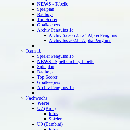
NEWS
- Tabelle
Spielplan
Badboys
Top Scorer
Goalkeepers
Archiv Penguins 1a
Archiv Saison 23-24 Alpha Penguins
Archiv bis 2023 - Alpha Penguins
Team 1b
Spieler Penguins 1b
NEWS
- Spielberichte, Tabelle
Spielplan
Badboys
Top Scorer
Goalkeepers
Archiv Penguins 1b
Nachwuchs
Werte
U7 (Kids)
Infos
Spieler
U9 (Bambini)
Infos