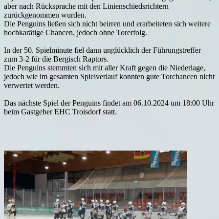
aber nach Rücksprache mit den Linienschiedsrichtern
zurückgenommen wurden.
Die Penguins ließen sich nicht beirren und erarbeiteten sich weitere
hochkarätige Chancen, jedoch ohne Torerfolg.
In der 50. Spielminute fiel dann unglücklich der Führungstreffer
zum 3-2 für die Bergisch Raptors.
Die Penguins stemmten sich mit aller Kraft gegen die Niederlage,
jedoch wie im gesamten Spielverlauf konnten gute Torchancen nicht
verwertet werden.
Das nächste Spiel der Penguins findet am 06.10.2024 um 18:00 Uhr
beim Gastgeber EHC Troisdorf statt.