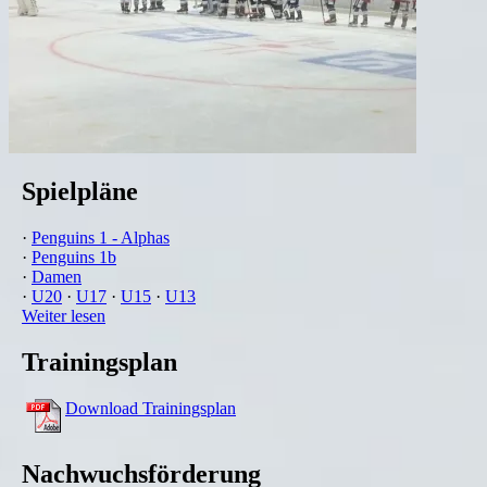
Spielpläne
·
Penguins 1 - Alphas
·
Penguins 1b
·
Damen
·
U20
·
U17
·
U15
·
U13
Weiter lesen
Trainingsplan
Download Trainingsplan
Nachwuchsförderung