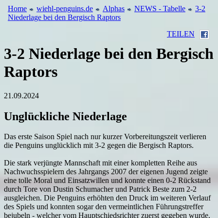
Home
wiehl-penguins.de
Alphas
NEWS - Tabelle
3-2
Niederlage bei den Bergisch Raptors
TEILEN
3-2 Niederlage bei den Bergisch
Raptors
21.09.2024
Unglückliche Niederlage
Das erste Saison Spiel nach nur kurzer Vorbereitungszeit verlieren
die Penguins unglücklich mit 3-2 gegen die Bergisch Raptors.
Die stark verjüngte Mannschaft mit einer kompletten Reihe aus
Nachwuchsspielern des Jahrgangs 2007 der eigenen Jugend zeigte
eine tolle Moral und Einsatzwillen und konnte einen 0-2 Rückstand
durch Tore von Dustin Schumacher und Patrick Beste zum 2-2
ausgleichen. Die Penguins erhöhten den Druck im weiteren Verlauf
des Spiels und konnten sogar den vermeintlichen Führungstreffer
bejubeln - welcher vom Hauptschiedsrichter zuerst gegeben wurde,