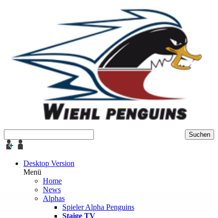
Desktop Version
Menü
Home
News
Alphas
Spieler Alpha Penguins
Staige TV