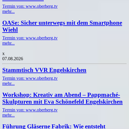
Termin von: www.oberberg.tv
mehr...
OASe: Sicher unterwegs mit dem Smartphone
Wiehl
Termin von: www.oberberg.tv
mehr...
x
07.08.2026
Stammtisch VVR Engelskirchen
Termin von: www.oberberg.tv
mehr...
Workshop: Kreativ am Abend – Pappmaché-
Skulpturen mit Eva Schönefeld Engelskirchen
Termin von: www.oberberg.tv
mehr...
Führung Gläserne Fabrik: Wie entsteht